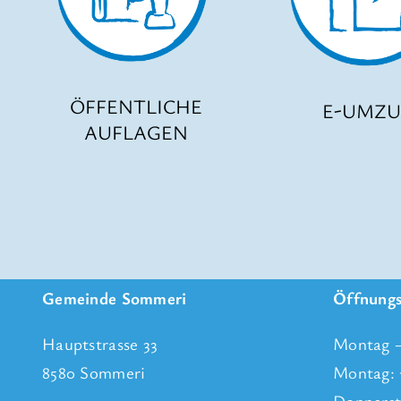
ÖFFENTLICHE
E-UMZ
AUFLAGEN
Gemeinde Sommeri
Öffnungs
Hauptstrasse 33
Montag –
8580 Sommeri
Montag: 
Donnerst