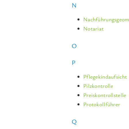
N
Nachführungsgeom
Notariat
O
P
Pflegekindaufsicht
Pilzkontrolle
Preiskontrollstelle
Protokollführer
Q