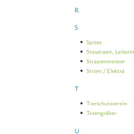
R
S
Spitex
Steueramt, Leiteri
Strassenmeister
Strom / Elektra
T
Tierschutzverein
Totengräber
U