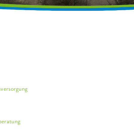
sversorgung
beratung