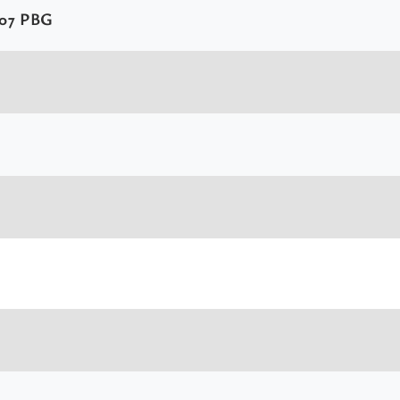
107 PBG
u