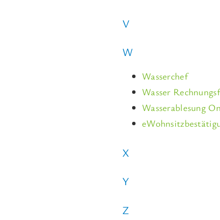
V
W
Wasserchef
Wasser Rechnungsf
Wasserablesung On
eWohnsitzbestätig
X
Y
Z